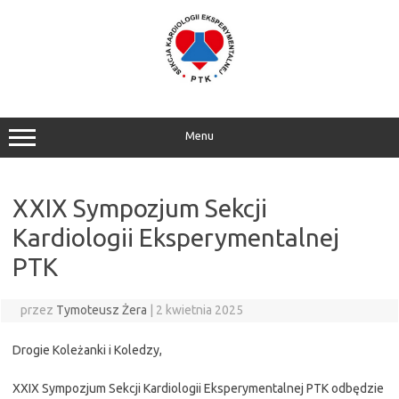
Przejdź
do
treści
Menu
XXIX Sympozjum Sekcji
Kardiologii Eksperymentalnej
PTK
przez
Tymoteusz Żera
|
2 kwietnia 2025
Drogie Koleżanki i Koledzy,
XXIX Sympozjum Sekcji Kardiologii Eksperymentalnej PTK odbędzie