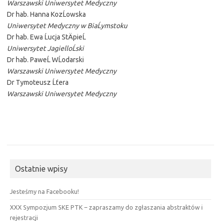
Warszawski Uniwersytet Medyczny
Dr hab. Hanna KozĹowska
Uniwersytet Medyczny w BiaĹymstoku
Dr hab. Ewa Ĺucja StÄpieĹ
Uniwersytet JagielloĹski
Dr hab. PaweĹ WĹodarski
Warszawski Uniwersytet Medyczny
Dr Tymoteusz Ĺťera
Warszawski Uniwersytet Medyczny
Ostatnie wpisy
Jesteśmy na Facebooku!
XXX Sympozjum SKE PTK – zapraszamy do zgłaszania abstraktów i
rejestracji