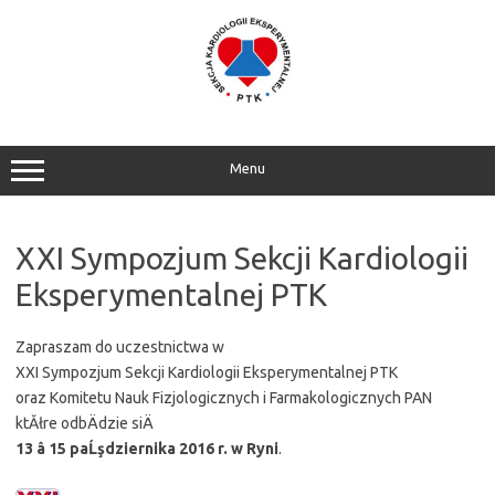
Przejdź
do
treści
Menu
XXI Sympozjum Sekcji Kardiologii
Eksperymentalnej PTK
Zapraszam do uczestnictwa w
XXI Sympozjum Sekcji Kardiologii Eksperymentalnej PTK
oraz Komitetu Nauk Fizjologicznych i Farmakologicznych PAN
ktĂłre odbÄdzie siÄ
13 â 15 paĹşdziernika 2016 r. w Ryni
.