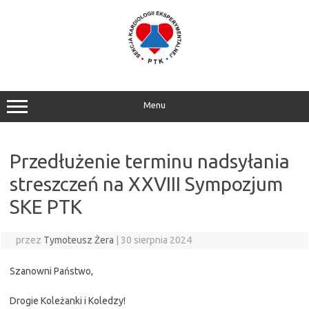
Przejdź
do
treści
Menu
Przedłużenie terminu nadsyłania
streszczeń na XXVIII Sympozjum
SKE PTK
przez
Tymoteusz Żera
|
30 sierpnia 2024
Szanowni Państwo,
Drogie Koleżanki i Koledzy!