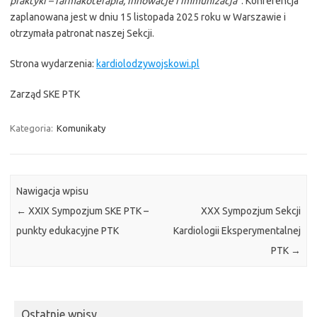
praktyki – farmakoterapia, innowacje i immunizacja”
. Konferencja
zaplanowana jest w dniu 15 listopada 2025 roku w Warszawie i
otrzymała patronat naszej Sekcji.
Strona wydarzenia:
kardiolodzywojskowi.pl
Zarząd SKE PTK
Kategoria:
Komunikaty
Nawigacja wpisu
←
XXIX Sympozjum SKE PTK –
XXX Sympozjum Sekcji
punkty edukacyjne PTK
Kardiologii Eksperymentalnej
PTK
→
Ostatnie wpisy