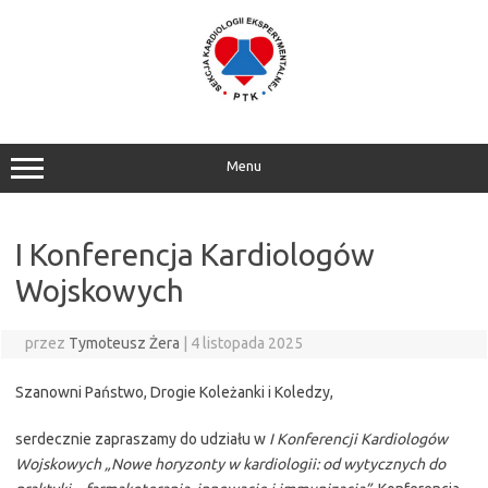
Przejdź
do
treści
Menu
I Konferencja Kardiologów
Wojskowych
przez
Tymoteusz Żera
|
4 listopada 2025
Szanowni Państwo, Drogie Koleżanki i Koledzy,
serdecznie zapraszamy do udziału w
I Konferencji Kardiologów
Wojskowych „Nowe horyzonty w kardiologii: od wytycznych do