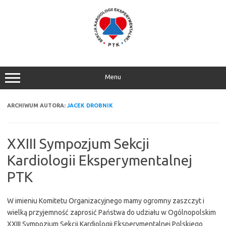
Przejdź
do
treści
Menu
ARCHIWUM AUTORA:
JACEK DROBNIK
XXIII Sympozjum Sekcji
Kardiologii Eksperymentalnej
PTK
W imieniu Komitetu Organizacyjnego mamy ogromny zaszczyt i
wielką przyjemność zaprosić Państwa do udziału w Ogólnopolskim
XXIII Sympozjum Sekcji Kardiologii Eksperymentalnej Polskiego